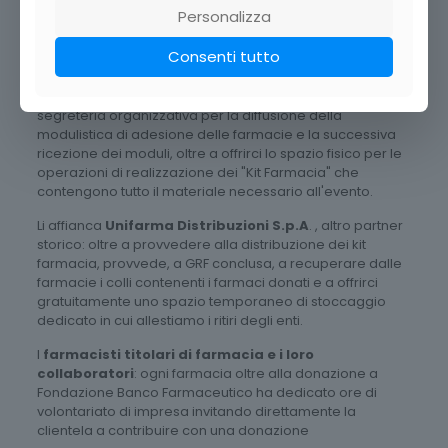
stakeholders.
Personalizza
Gli stakeholders
Consenti tutto
Nel processo organizzativo è nostro sostenitore
Federfarma Piemonte
, che mette a disposizione la
segreteria organizzativa per la diffusione della
modulistica di adesione delle farmacie e la successiva
ricezione dei moduli, oltre a offrirci lo spazio fisico per le
operazioni di realizzazione dei "Kit Farmacia" che
contengono tutto il materiale necessario all'evento.
Li affianca
Unifarma Distribuzioni S.p.A
. , altro partner
storico: oltre a provvedere alla distribuzione dei kit
farmacia, provvede, a GRF conclusa, a recuperare dalle
farmacie i colli contenenti i farmaci donati e a offrirci
gratuitamente uno spazio temporaneo di stoccaggio
dedicato in cui allestiamo i ritiri degli enti.
I
farmacisti titolari di farmacia e i loro
collaboratori
: ogni farmacia oltre alla donazione a
Fondazione Banco Farmaceutico ha dedicato ore di
volontariato di impresa invitando direttamente la
clientela a contribuire con una donazione