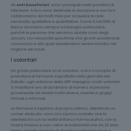
Gli
enti beneficiari
: sono i principali nostri portatori di
interesse. A loro sono destinate le donazioni e con loro
collaboriamo da molti mesi per acquisire le reali
necessità, qualitative e quantitative. Come è nel DNA di
Banco lavoriamo sempre sul bisogno particolare,
perché le persone che verranno aiutate sono degli
unicum, con necessità specifiche che gli enti assistenziali
conoscono e alle quali desideriamo venire incontro nel
migliore dei modi.
I volontari
Un grazie particolare va ai volontari, a loro il compito di
presidiare le farmacie soprattutto nella giornata del
Sabato: ogni edizione della GRF impegna i nostri volontari
a mobilitare uno straordinario di numero di persone
proveniente da ambiti molto diversi, inserite in gruppi
formali o informali.
Le farmacie li ospitano al proprio interno, allestendo un
corner dedicato: sono loro il primo contatto che la
clientela ha con la realtà di Banco Farmaceutico, con la
nostra mission e con i valori di solidarietà che da 20 anni
hanno ispirato migliaia di donatori a dare fiducia e a