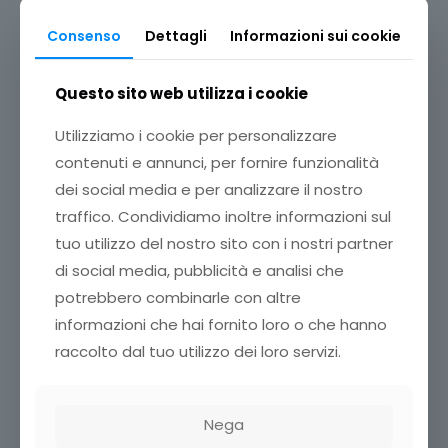
FARMACI DONATI
39.365
41.874
Consenso
Dettagli
Informazioni sui cookie
VALORE
324.453 €
365.449 €
% di risposta
Questo sito web utilizza i cookie
rispetto alla
37%
31%
richiesta
Utilizziamo i cookie per personalizzare
contenuti e annunci, per fornire funzionalità
dei social media e per analizzare il nostro
traffico. Condividiamo inoltre informazioni sul
I numeri contano, ma non solo loro
tuo utilizzo del nostro sito con i nostri partner
Oltre all'aspetto dei risultati numerici, importanti perché
di social media, pubblicità e analisi che
strettamente legati alla possibilità concreta di aiutare gli
potrebbero combinarle con altre
enti beneficiari, è importante sottolineare come il
gruppo dei volontari che si è occupato
informazioni che hai fornito loro o che hanno
dell'organizzazione stia lavorando per il monitoraggio ex
raccolto dal tuo utilizzo dei loro servizi.
post: come tutti gli anni contattiamo le farmacie per
chiedere una valutazione sul nostro operato, sui volontari
che si sono prestati a fare da mediatori durante l'evento,
per mettere in chiaro punti di forza e di debolezza di un
Nega
evento che coinvolge un numero rilevante di