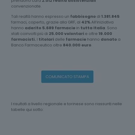
prendono cura
2.012 realtà assistenziali
convenzionate.
Tali realtà hanno espresso un
fabbisogno
di
1.381.845
farmaci, coperto, grazie alla GRF, al
42%
.All’iniziativa
hanno
aderito 5.689 farmacie
in
tutta Italia
. Sono
stati coinvolti più di
25.000
volontari
e oltre
19.000
farmacisti.
I
titolari
delle
farmacie
hanno
donato
a
Banco Farmaceutico oltre
840.000 euro
.
COMUNICATO STAMPA
I risultati a livello regionale e torinese sono riassunti nelle
tabelle qui sotto: