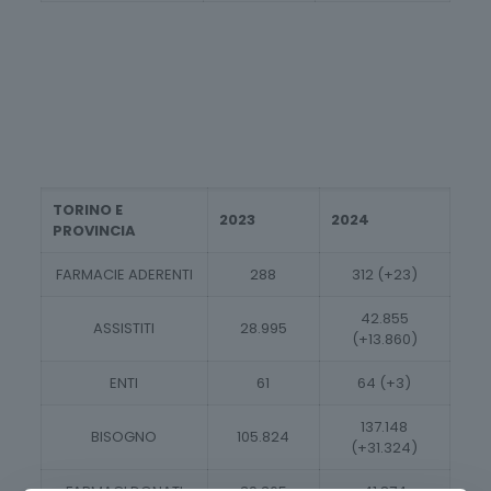
TORINO E
2023
2024
PROVINCIA
FARMACIE ADERENTI
288
312 (+23)
42.855
ASSISTITI
28.995
(+13.860)
ENTI
61
64 (+3)
137.148
BISOGNO
105.824
(+31.324)