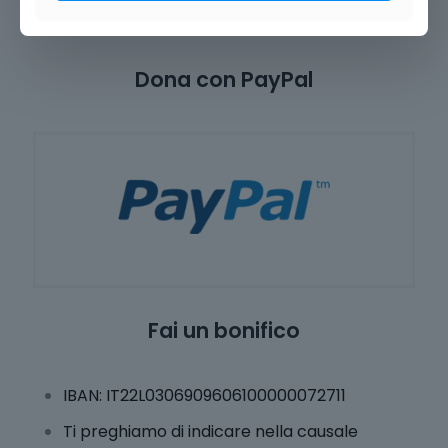
Dona con PayPal
Fai un bonifico
IBAN: IT22L0306909606100000072711
Ti preghiamo di indicare nella causale