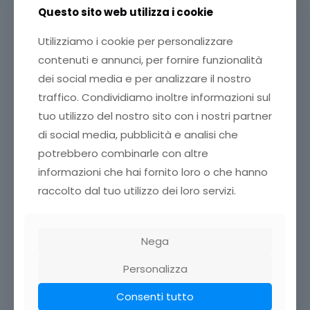
RIsultati
Questo sito web utilizza i cookie
Utilizziamo i cookie per personalizzare
contenuti e annunci, per fornire funzionalità
dei social media e per analizzare il nostro
Sostieni
Banco Farmaceutico
traffico. Condividiamo inoltre informazioni sul
Torino
tuo utilizzo del nostro sito con i nostri partner
con una donazione
di social media, pubblicità e analisi che
potrebbero combinarle con altre
informazioni che hai fornito loro o che hanno
Dona con Satispay
raccolto dal tuo utilizzo dei loro servizi.
Nega
Personalizza
Consenti tutto