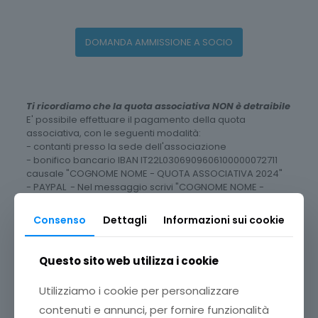
DOMANDA AMMISSIONE A SOCIO
Ti ricordiamo che la quota associativa NON è detraibile
E' possibile effettuare il pagamento della quota
associativa, con le seguenti modalità:
- contanti presso la sede dell'associazione
- bonifico bancario IBAN IT22L0306909606100000072711
causale "COGNOME NOME - QUOTA ASSOCIATIVA 2024"
- PAYPAL - Nel messaggio scrivi "COGNOME NOME -
QUOTA ASSOCIATIVA 2024"
- SATISPAY - Nel messaggio scrivi "COGNOME NOME -
Consenso
Dettagli
Informazioni sui cookie
QUOTA ASSOCIATIVA 2024"
Questo sito web utilizza i cookie
Utilizziamo i cookie per personalizzare
contenuti e annunci, per fornire funzionalità