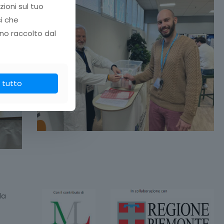
zioni sul tuo
si che
no raccolto dal
 tutto
la