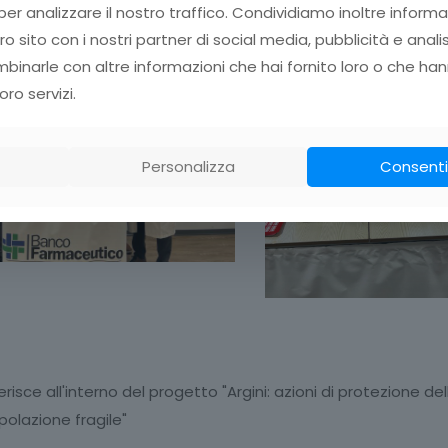
er analizzare il nostro traffico. Condividiamo inoltre informa
tro sito con i nostri partner di social media, pubblicità e anali
inarle con altre informazioni che hai fornito loro o che han
oro servizi.
Personalizza
Consenti
inserisce all'interno del progetto "Argini: azioni di protezione del
polazione fragile"