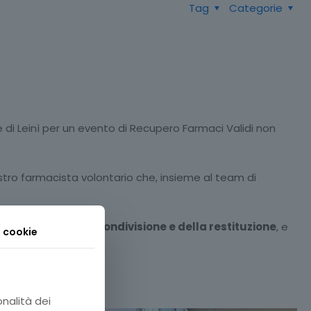
Tag
Categorie
 di Leinì per un evento di Recupero Farmaci Validi non
ostro farmacista volontario che, insieme al team di
una cultura della condivisione e della restituzione
, e
i cookie
ndiamo cura.
onalità dei