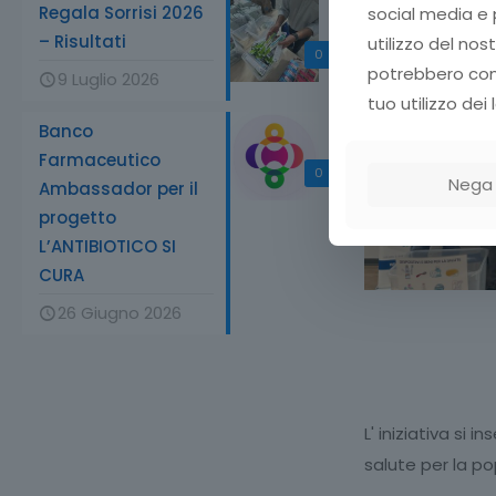
Regala Sorrisi 2026
social media e p
– Risultati
utilizzo del nos
0
potrebbero comb
9 Luglio 2026
tuo utilizzo dei l
Banco
Farmaceutico
0
Nega
Ambassador per il
progetto
L’ANTIBIOTICO SI
CURA
26 Giugno 2026
L' iniziativa si 
salute per la po