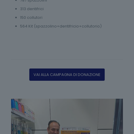
787 spazzolini
313 dentifrici
150 collutori
564 Kit (spazzolino+dentifricio+collutorio)
VAI ALLA CAMPAGNA DI DONAZIONE