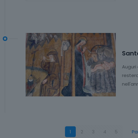
Sant
Auguri 
rester
nell'a
1
2
3
4
5
Pa