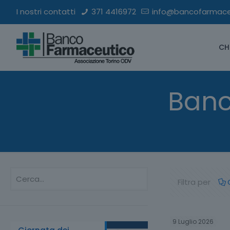
I nostri contatti
371 4416972
info@bancofarmaceu
CH
Banc
Filtra per
9 Luglio 2026