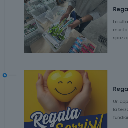
Regal
I risult
merito 
spazzol
Regal
Un app
la terz
fundra