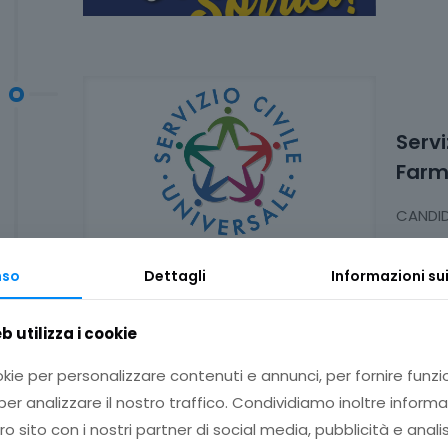
Servi
Farm
CANDID
VOLONT
tra i 18
nso
Dettagli
Informazioni su
 utilizza i cookie
okie per personalizzare contenuti e annunci, per fornire funzi
er analizzare il nostro traffico. Condividiamo inoltre informa
tro sito con i nostri partner di social media, pubblicità e anali