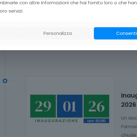
Inaug
inarle con altre informazioni che hai fornito loro o che han
Rivoli
oro servizi.
Gioved
Banco F
Personalizza
Consenti
colloca
Inau
2026
Un des
Farmace
chiude