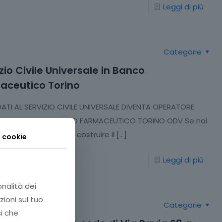
Leggi di più
Categorie
zio Civile Universale in Banco
aceutico Torino
ATI AL SERVIZIO CIVILE UNIVERSALE DIVENTA OPERATORE
ARIO PRESSO BANCO FARMACEUTICO TORINO ODV Se hai
 e i 28 ANNI e desideri costruire il
[…]
i cookie
Leggi di più
onalità dei
zioni sul tuo
Categorie
si che