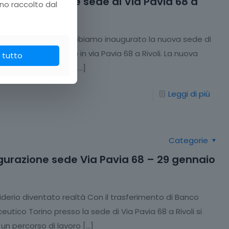
urata la nuove sede di Via Pavia 68 a
no raccolto dal
ì 29 gennaio 2026 abbiamo inaugurato la nuova sede di
armaceutico Torino in via Pavia 68 a Rivoli. La nuova
 tutto
zione è frutto di un
[…]
Leggi di più
Categorie
gurazione sede Via Pavia 68 – 29 gennaio
iderio diventato realtà Con il trasferimento di Banco
utico Torino presso la sede di Via Pavia 68 a Rivoli si
 un percorso di lavoro
[…]