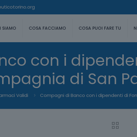
ticotorino.org
I SIAMO
COSA FACCIAMO
COSA PUOI FARE TU
N
co con i dipenden
pagnia di San P
rmaci Validi
Compagni di Banco con i dipendenti di F