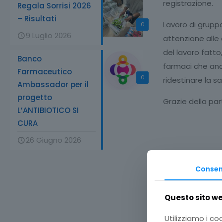
registrazione.
Regala Sorrisi 2026
– Risultati
Lavoro di grupp
0
9 Luglio 2026
attenzione alle 
del lavoro fatto
Banco
farmaci che an
Farmaceutico
0
ridestinare la sa
Ambassador per il
progetto
Grazie della par
L’ANTIBIOTICO SI
CURA
26 Giugno 2026
Conse
Questo sito web
Utilizziamo i co