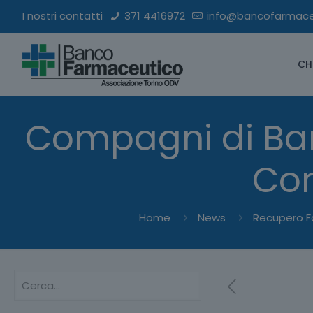
I nostri contatti
371 4416972
info@bancofarmaceu
CH
Compagni di Ban
Com
Home
News
Recupero Fa