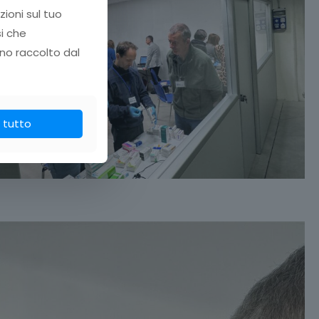
zioni sul tuo
si che
no raccolto dal
 tutto