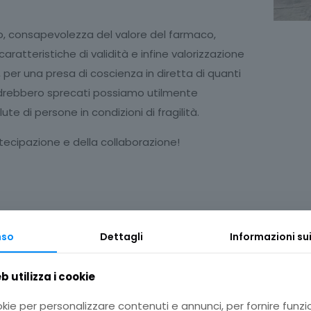
o, consapevolezza del valore del farmaco,
caratteristiche di validità e infine valorizzazione
, per una presa di coscienza in diretta di quanti
drebbero sprecati possiamo utilmente
lute di persone in condizioni di fragilità.
tecipazione e della collaborazione!
nso
Dettagli
Informazioni su
 utilizza i cookie
okie per personalizzare contenuti e annunci, per fornire funzi