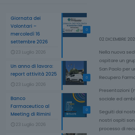
Giornata dei
Volontari –
0
mercoledì 16
02 DICEMBRE 20
settembre 2026
23 Luglio 2026
Nella nuova sed
ospitare un gru
Un anno di lavoro:
San Paolo per u
report attività 2025
Recupero Farmac
0
23 Luglio 2026
Presentazioni (n
Banco
sociale ed ambi
Farmaceutico al
0
Seguiti dai nost
Meeting di Rimini
nostri ospiti so
23 Luglio 2026
processo di recu