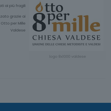
ti ai più fragili
zzato grazie ai
 Otto per Mille
Valdese
logo 8x1000 valdese