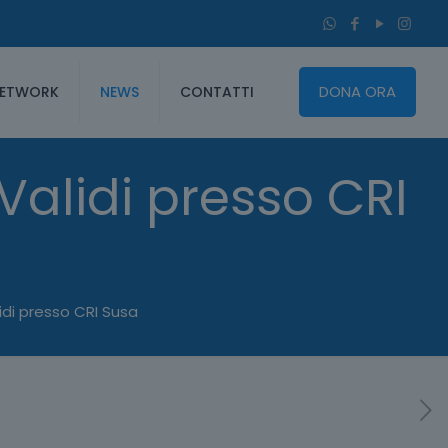
DONA ORA
ETWORK
NEWS
CONTATTI
alidi presso CRI
di presso CRI Susa