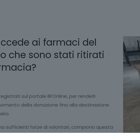
ccede ai farmaci del
 che sono stati ritirati
armacia?
gistrati sul portale BFOnline, per renderli
l momento della donazione fino alla destinazione
ario.
no sufficienti forze di volontari, compiono questa
oprio: nella foto i volontari della Croce Rossa di