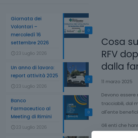
Giornata dei
Volontari –
0
mercoledì 16
Cosa su
settembre 2026
RFV dopo
23 Luglio 2026
dalla f
Un anno di lavoro:
report attività 2025
0
11
marzo 2025
23 Luglio 2026
Devono essere re
Banco
tracciabili, da
Farmaceutico al
all'ente benefici
0
Meeting di Rimini
Gli enti che han
23 Luglio 2026
operazione in pr