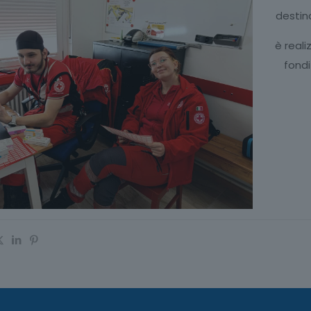
destina
è reali
fondi