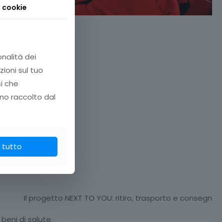
i cookie
onalità dei
zioni sul tuo
si che
no raccolto dal
 tutto
Il progetto NEXT TO YOU: ritiro, trasporto e consegn
 beni di salute