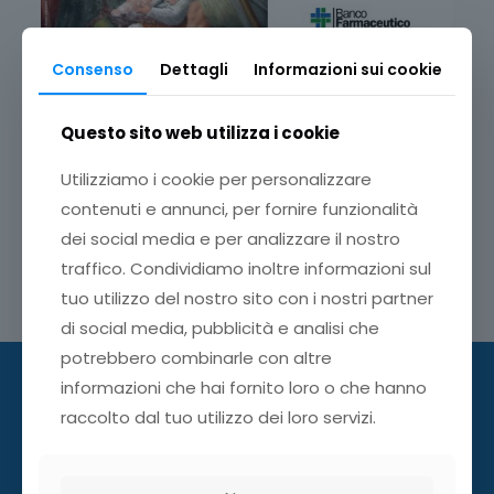
Consenso
Dettagli
Informazioni sui cookie
Gli uffici di Banco Farmaceutico Torino resteranno chiusi
Questo sito web utilizza i cookie
da lunedì 23 dicembre 2024 a venerdì 3 gennaio 2025.
Utilizziamo i cookie per personalizzare
Buon Natale a tutti!!!
contenuti e annunci, per fornire funzionalità
dei social media e per analizzare il nostro
traffico. Condividiamo inoltre informazioni sul
Condividi
tuo utilizzo del nostro sito con i nostri partner
di social media, pubblicità e analisi che
potrebbero combinarle con altre
informazioni che hai fornito loro o che hanno
raccolto dal tuo utilizzo dei loro servizi.
Dove siamo:
Banco Farmaceutico Torino,
Via Brunetta 11 - 10139 - Torino