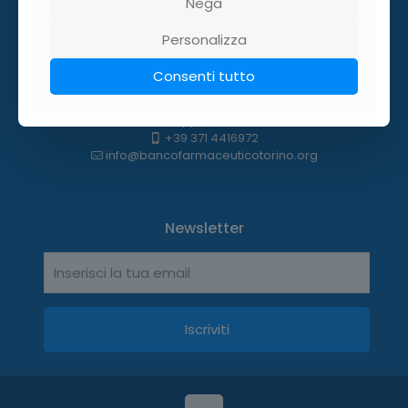
Nega
Codice Fiscale 97760910014
Personalizza
Consenti tutto
Contatti
WhatsApp: 371 4416972
+39 371 4416972
info@bancofarmaceuticotorino.org
Newsletter