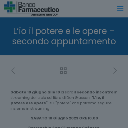
L’io il potere e le opere –
secondo appuntamento
Sabato 10 giugno alle 10
ci sarà il
secondo incontro
in
streaming del ciclo sul libro di Don Giussani
"L'io, il
potere e le opere"
, sul "potere" che potremo seguire
insieme in streaming
SABATO 10 Giugno 2023 ORE 10.00
Parrocchia San Giuseppe Cafasso