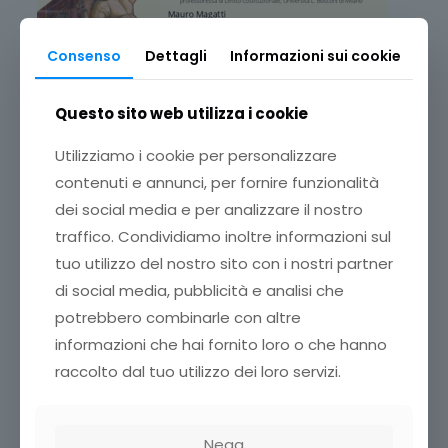
Consenso
Dettagli
Informazioni sui cookie
Questo sito web utilizza i cookie
Utilizziamo i cookie per personalizzare
contenuti e annunci, per fornire funzionalità
dei social media e per analizzare il nostro
traffico. Condividiamo inoltre informazioni sul
tuo utilizzo del nostro sito con i nostri partner
di social media, pubblicità e analisi che
potrebbero combinarle con altre
Il percorso
formativo
, realizzato e promosso
informazioni che hai fornito loro o che hanno
dall’
Associazione Italiana Centri
raccolto dal tuo utilizzo dei loro servizi.
Culturali,
da
AVSI,
dal
Banco Alimentare,
dal
Banco
Farmaceutico
, dalla
Compagnia delle Opere
,
da
DIESSE
, da
DISAL
, da
FOE
, da
Il Rischio
Educativo
,
dal Meeting di Rimini
, da
Portofranco
e
Nega