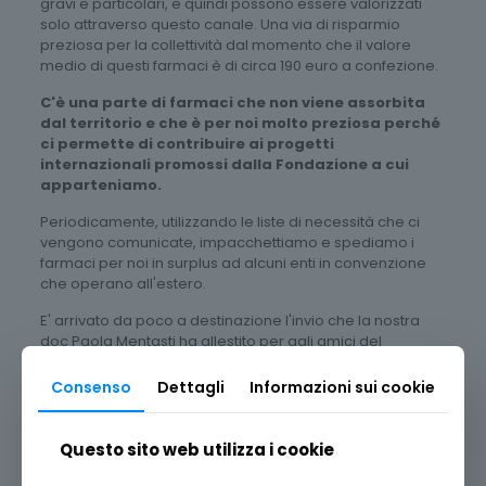
gravi e particolari, e quindi possono essere valorizzati
solo attraverso questo canale. Una via di risparmio
preziosa per la collettività dal momento che il valore
medio di questi farmaci è di circa 190 euro a confezione.
C'è una parte di farmaci che non viene assorbita
dal territorio e che è per noi molto preziosa perché
ci permette di contribuire ai progetti
internazionali promossi dalla Fondazione a cui
apparteniamo.
Periodicamente, utilizzando le liste di necessità che ci
vengono comunicate, impacchettiamo e spediamo i
farmaci per noi in surplus ad alcuni enti in convenzione
che operano all'estero.
E' arrivato da poco a destinazione l'invio che la nostra
doc Paola Mentasti ha allestito per agli amici del
Comitato per la lotta contro la fame nel mondo ODV.
Consenso
Dettagli
Informazioni sui cookie
Quando donate un farmaco, contribuite,
sempre
, a
cambiare il mondo.
Questo sito web utilizza i cookie