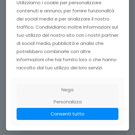
Utilizziamo i cookie per personalizzare
contenuti e annunci, per fornire funzionalità
per conoscere Comitato per la lotta contro la fame
nel mondo
dei social media e per analizzare il nostro
traffico. Condividiamo inoltre informazioni sul
tuo utilizzo del nostro sito con i nostri partner
di social media, pubblicità e analisi che
potrebbero combinarle con altre
informazioni che hai fornito loro o che hanno
raccolto dal tuo utilizzo dei loro servizi.
Nega
Personalizza
Consenti tutto