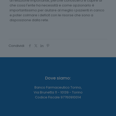
di relazione importante, perché conoscerci e capire di
che cosa l'ente ha necessità e come opzionarlo è
importantissimo per aiutare al meglio i pazienti in carico
e poter colmare i deficit con le risorse che sono a
disposizione dalla rete.
Condividi
Dove siamo:
Banco Farmaceutico Torino,
Via Brunetta 11 - 10139 - Torino
Codice Fiscale 97760910014