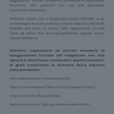
aggiungono: pacato, presente, sorridente e disponibile.
Insomma, una persona con cui era piacevole
trascorrere del tempo.
Abbiamo voluto che il magazzino fosse intitolato a lui,
come segno di riconoscenza, e come auspicio che i tratti
distintivi che tanto lo hanno fatto apprezzare da tutti
siano gli stessi che accompagneranno questa nuova
attività del Banco.
Abbiamo organizzato un piccolo momento di
inaugurazione formale del magazzino con una
ripresa in diretta per condividere questo momento
di gioia nonostante la distanza fisica imposta
dalla pandemia.
Sono intervenute il 4 novembre 2020:
Clara Cairola Mellano (Banco Farmaceutico Torino)
Virginia Antonini (Reale Mutua)
Maria Pia Bronzino (Sermig Arsenale della Pace)