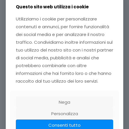
ventimila euro, mai utilizzati in due anni.
Questo sito web utilizza i cookie
Il dibattito si è dipanato sul modo in cui queste risorse
verranno convertite in sgravi fiscali, in particolare sulla
Utilizziamo i cookie per personalizzare
tassa rifiuti, e per quali categorie di donatori.
contenuti e annunci, per fornire funzionalità
L'Articolo 17 della legge Gadda prevede infatti la
dei social media e per analizzare il nostro
possibilità per i comuni di applicare un coefficiente di
traffico. Condividiamo inoltre informazioni sul
riduzione della tariffa proporzionale alla quantità,
debitamente certificata, dei prodotti ritirati dalla vendita
tuo utilizzo del nostro sito con i nostri partner
e oggetto di donazione.
di social media, pubblicità e analisi che
potrebbero combinarle con altre
informazioni che hai fornito loro o che hanno
raccolto dal tuo utilizzo dei loro servizi.
Nega
Personalizza
Consenti tutto