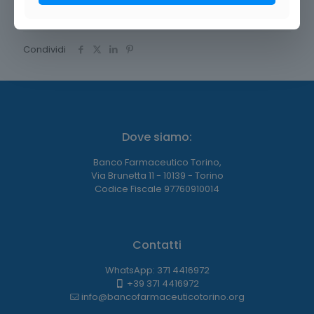
Condividi
Dove siamo:
Banco Farmaceutico Torino,
Via Brunetta 11 - 10139 - Torino
Codice Fiscale 97760910014
Contatti
WhatsApp: 371 4416972
+39 371 4416972
info@bancofarmaceuticotorino.org