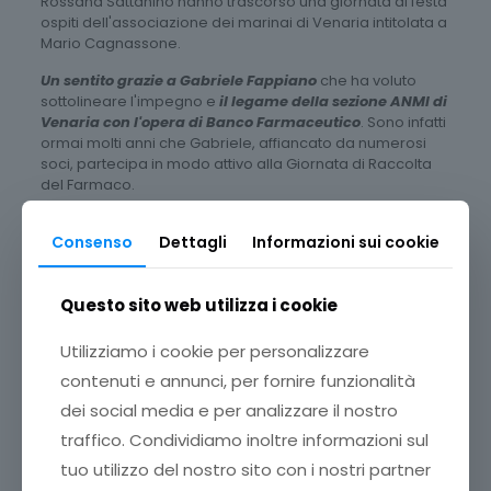
Rossana Sattanino hanno trascorso una giornata di festa
ospiti dell'associazione dei marinai di Venaria intitolata a
Mario Cagnassone.
Un sentito grazie a Gabriele Fappiano
che ha voluto
sottolineare l'impegno e
il legame della sezione ANMI di
Venaria con l'opera di Banco Farmaceutico
. Sono infatti
ormai molti anni che Gabriele, affiancato da numerosi
soci, partecipa in modo attivo alla Giornata di Raccolta
del Farmaco.
Leggi l'articolo pubblicato su 24Ovest.it
Consenso
Dettagli
Informazioni sui cookie
Questo sito web utilizza i cookie
Utilizziamo i cookie per personalizzare
contenuti e annunci, per fornire funzionalità
dei social media e per analizzare il nostro
traffico. Condividiamo inoltre informazioni sul
tuo utilizzo del nostro sito con i nostri partner